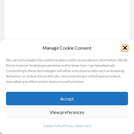
Manage Cookie Consent
We use technologies like cookies to store and/or access device information. We do
this to improve browsing experience and to show (non-) personalised ads.
Consenting to these technologies will allow us to process data such as browsing
behaviour or unique IDs on this site. Not consenting or withdrawing consent,
may adversely affect certain features and functions.
Accept
View preferences
Cookie Policy
Privacy Statement