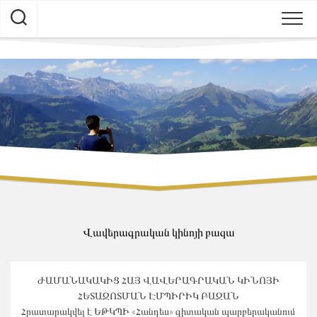
Skip
to
content
Վավերագրական կինոյի բազա
ԺԱՄԱՆԱԿԱԿԻՑ ՀԱՅ ՎԱՎԵՐԱԳՐԱԿԱՆ ԿԻՆՈՅԻ
ՀԵՏԱԶՈՏՄԱՆ ԷՄՊԻՐԻԿ ԲԱԶԱՆ
Հրատարակվել է ԵԹԿՊԻ «Հանդես» գիտական պարբերականում